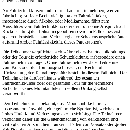
einem solchen Fall nicht.
An Fahrtechnikkursen und Touren kann nur teilnehmen, wer voll
fahrtüchtig ist. Jede Beeinträchtigung der Fahrtüchtigkeit,
insbesondere durch Alkohol oder Medikamente, führt zum
Ausschluss vom Fahrtechnikkurs oder der Tour ohne Anspruch auf
Rückerstattung der Teilnahmegebühren sowie im Falle eines erst
späteren Feststellens zum Verlust jeglicher Schadensansprüche (auch
aufgrund grober Fahrlässigkeit lt. dieses Paragraphen).
Die Teilnehmer verpflichten sich während des Fahrtechniktrainings
oder der Tour die erforderliche Schutzkleidung, insbesondere einen
Fahrradhelm, zu tragen. Ohne Fahrradhelm wird der Teilnehmer
vom Kurs oder der Tour ausgeschlossen, ein Recht auf
Rückzahlung der Teilnahmegebühr besteht in diesem Fall nicht. Der
Teilnehmer ist darüber hinaus während des gesamten
Fahrtechnikkurses oder der gesamten Tour für die technische
Sicherheit seines Mountainbikes in vollem Umfang selbst
verantwortlich.
Den Teilnehmern ist bekannt, dass Mountainbike fahren,
insbesondere Downhill, eine gefährliche Sportart ist, welche ein
hohes Unfall- und Verletzungsrisiko in sich birgt. Die Teilnehmer
verzichten daher auf die Geltendmachung von deliktischen und
vertraglichen Ansprüchen – außer in Fällen von Vorsatz oder grober
Fahrlässigkeit seitens des Veranstalters – gegenüber dem